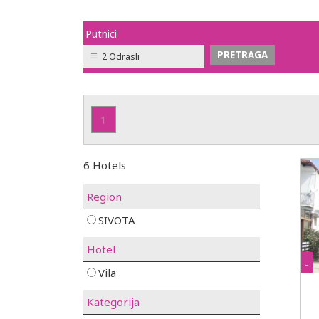
Putnici
2 Odrasli
1
6 Hotels
Region
SIVOTA
Hotel
-
Vila
Kategorija