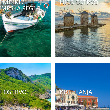
LKIDIKI /
HIOS OSTRVO
IMPSKA REGIJA
F OSTRVO
KRIT HANJA