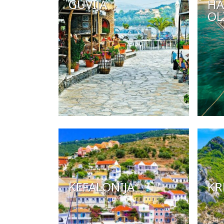
GUVIJA
HA
OL
KEFALONIJA
KR