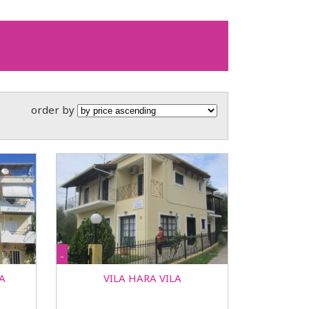
order by
-
A
VILA HARA VILA