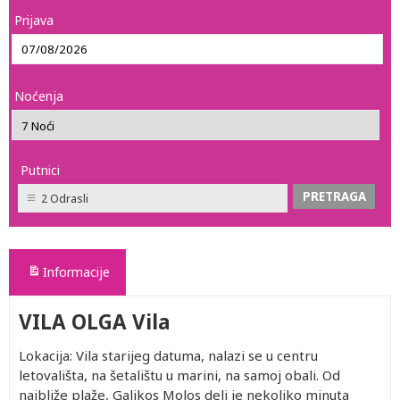
Prijava
Noćenja
Putnici
2 Odrasli
Informacije
VILA OLGA Vila
Lokacija: Vila starijeg datuma, nalazi se u centru
letovališta, na šetalištu u marini, na samoj obali. Od
najbliže plaže, Galikos Molos deli je nekoliko minuta