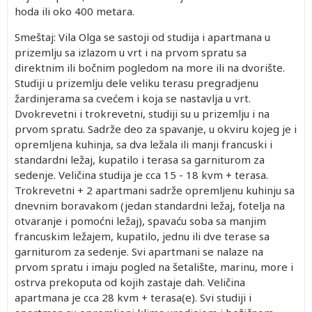
hoda ili oko 400 metara.
Smeštaj: Vila Olga se sastoji od studija i apartmana u
prizemlju sa izlazom u vrt i na prvom spratu sa
direktnim ili bočnim pogledom na more ili na dvorište.
Studiji u prizemlju dele veliku terasu pregradjenu
žardinjerama sa cvećem i koja se nastavlja u vrt.
Dvokrevetni i trokrevetni, studiji su u prizemlju i na
prvom spratu. Sadrže deo za spavanje, u okviru kojeg je i
opremljena kuhinja, sa dva ležala ili manji francuski i
standardni ležaj, kupatilo i terasa sa garniturom za
sedenje. Veličina studija je cca 15 - 18 kvm + terasa.
Trokrevetni + 2 apartmani sadrže opremljenu kuhinju sa
dnevnim boravakom (jedan standardni ležaj, fotelja na
otvaranje i pomoćni ležaj), spavaću soba sa manjim
francuskim ležajem, kupatilo, jednu ili dve terase sa
garniturom za sedenje. Svi apartmani se nalaze na
prvom spratu i imaju pogled na šetalište, marinu, more i
ostrva prekoputa od kojih zastaje dah. Veličina
apartmana je cca 28 kvm + terasa(e). Svi studiji i