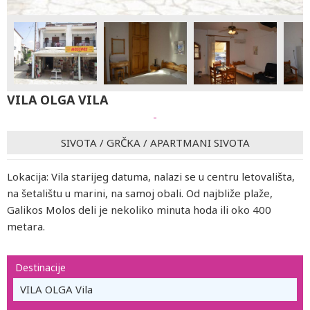
VILA OLGA VILA
-
SIVOTA
/
GRČKA
/
APARTMANI SIVOTA
Lokacija: Vila starijeg datuma, nalazi se u centru letovališta,
na šetalištu u marini, na samoj obali. Od najbliže plaže,
Galikos Molos deli je nekoliko minuta hoda ili oko 400
metara.
Destinacije
VILA OLGA Vila