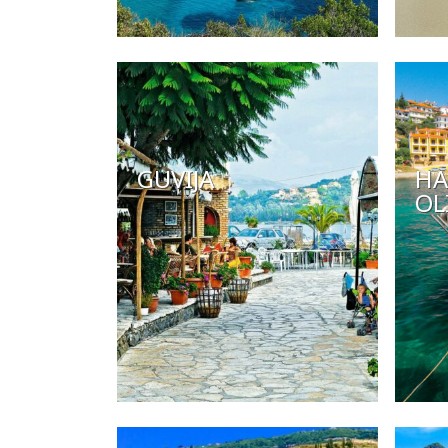
GUVIJA
HA
OL