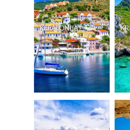
KEFALONIJA
KR