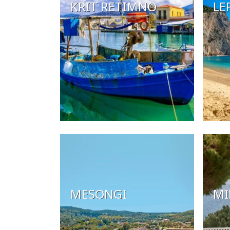
KRIT RETIMNO
LE
MESONGI
MI