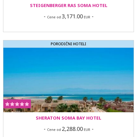
STEIGENBERGER RAS SOMA HOTEL
-
3,171.00
-
Cene od
EUR
PORODIČNI HOTELI
SHERATON SOMA BAY HOTEL
-
2,288.00
-
Cene od
EUR