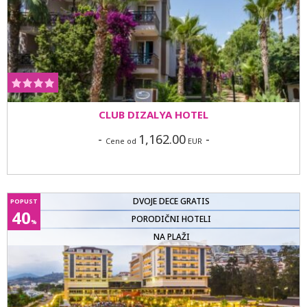
CLUB DIZALYA HOTEL
-
1,162.00
-
Cene od
EUR
DVOJE DECE GRATIS
POPUST
40
PORODIČNI HOTELI
%
NA PLAŽI