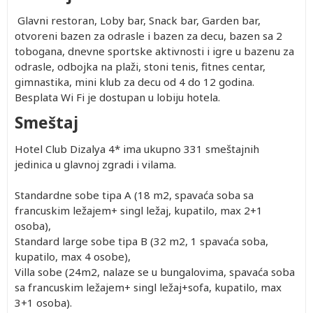
Glavni restoran, Loby bar, Snack bar, Garden bar,
otvoreni bazen za odrasle i bazen za decu, bazen sa 2
tobogana, dnevne sportske aktivnosti i igre u bazenu za
odrasle, odbojka na plaži, stoni tenis, fitnes centar,
gimnastika, mini klub za decu od 4 do 12 godina.
Besplata Wi Fi je dostupan u lobiju hotela.
Smeštaj
Hotel Club Dizalya 4* ima ukupno 331 smeštajnih
jedinica u glavnoj zgradi i vilama.
Standardne sobe tipa A (18 m2, spavaća soba sa
francuskim ležajem+ singl ležaj, kupatilo, max 2+1
osoba),
Standard large sobe tipa B (32 m2, 1 spavaća soba,
kupatilo, max 4 osobe),
Villa sobe (24m2, nalaze se u bungalovima, spavaća soba
sa francuskim ležajem+ singl ležaj+sofa, kupatilo, max
3+1 osoba).