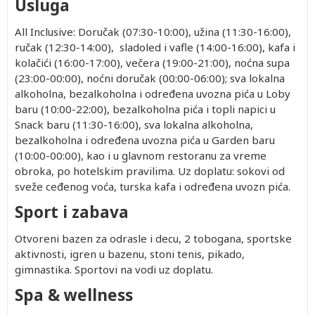
Usluga
All Inclusive: Doručak (07:30-10:00), užina (11:30-16:00),
ručak (12:30-14:00), sladoled i vafle (14:00-16:00), kafa i
kolačići (16:00-17:00), večera (19:00-21:00), noćna supa
(23:00-00:00), noćni doručak (00:00-06:00); sva lokalna
alkoholna, bezalkoholna i određena uvozna pića u Loby
baru (10:00-22:00), bezalkoholna pića i topli napici u
Snack baru (11:30-16:00), sva lokalna alkoholna,
bezalkoholna i određena uvozna pića u Garden baru
(10:00-00:00), kao i u glavnom restoranu za vreme
obroka, po hotelskim pravilima. Uz doplatu: sokovi od
sveže ceđenog voća, turska kafa i određena uvozn pića.
Sport i zabava
Otvoreni bazen za odrasle i decu, 2 tobogana, sportske
aktivnosti, igren u bazenu, stoni tenis, pikado,
gimnastika. Sportovi na vodi uz doplatu.
Spa & wellness