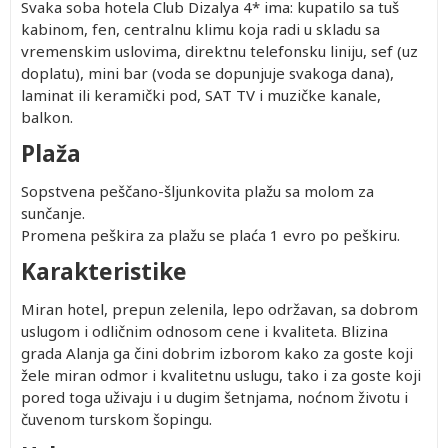
Svaka soba hotela Club Dizalya 4* ima: kupatilo sa tuš
kabinom, fen, centralnu klimu koja radi u skladu sa
vremenskim uslovima, direktnu telefonsku liniju, sef (uz
doplatu), mini bar (voda se dopunjuje svakoga dana),
laminat ili keramički pod, SAT TV i muzičke kanale,
balkon.
Plaža
Sopstvena peščano-šljunkovita plažu sa molom za
sunčanje.
Promena peškira za plažu se plaća 1 evro po peškiru.
Karakteristike
Miran hotel, prepun zelenila, lepo održavan, sa dobrom
uslugom i odličnim odnosom cene i kvaliteta. Blizina
grada Alanja ga čini dobrim izborom kako za goste koji
žele miran odmor i kvalitetnu uslugu, tako i za goste koji
pored toga uživaju i u dugim šetnjama, noćnom životu i
čuvenom turskom šopingu.