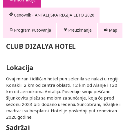
Cenovnik - ANTALIJSKA REGIJA LETO 2026
Program Putovanja
Preuzimanje
Map
CLUB DIZALYA HOTEL
Lokacija
Ovaj miran i idiličan hotel pun zelenila se nalazi u regiji
Konakli, 2 km od centra oblasti, 12 km od Alanje i 120
km od aerodroma Antalija. Poseduje svoju peščano-
šljunkovitu plažu sa molom za sunčanje, koja će pred
sezonu 2023 biti dodano uređena. Suncobrani, ležaljke i
madraci su besplatni. Hotel je poslednji put renoviran
2020.godine.
Sadržaj