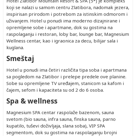
Hotel Zlatibor Mountain Resort & SPA (5*) je kompleks
koji se nalazi u samom centru Zlatibora, nadomak jezera,
inspirisan prirodom i potrebom za istinskim odmorom i
uživanjem. Hotel u ponudi ima moderno dizajnirane i
opremljene sobe i apartmane, dok su gostima na
raspolaganju i restoran, loby bar, lounge bar, Magnesium
Wellness centar, kao i igraonica za decu, bilijar sala i
kuglana.
Smeštaj
Hotel u ponudi ima četiri različita tipa soba i apartmana
sa pogledom na Zlatibor i prelepe predele ove planine.
Sobe su opremljene TV uređajem, stanicom sa kafom i
čajem, sefom i kapaciteta su od 2 do 6 osoba.
Spa & wellness
Magnesium SPA centar raspolaže bazenom, sauna
svetom (bio sauna, infra sauna, finska sauna, parno
kupatilo, tuševi doživljaja, slana soba), VIP SPA
segmentom, dok su gostima na raspolaganju brojni