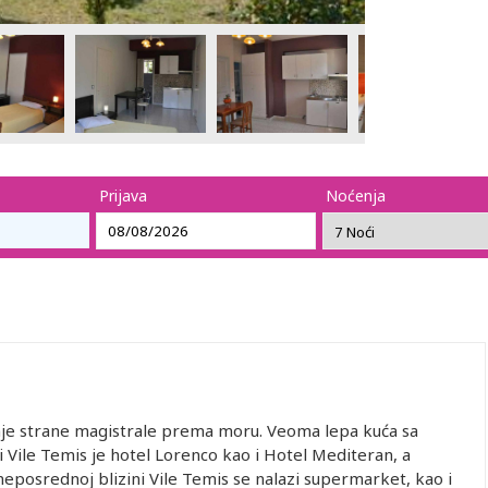
Prijava
Noćenja
donje strane magistrale prema moru. Veoma lepa kuća sa
 Vile Temis je hotel Lorenco kao i Hotel Mediteran, a
eposrednoj blizini Vile Temis se nalazi supermarket, kao i