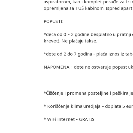
aspiratorom, kao i komplet posuđe za tri os
opremljena sa TUŠ kabinom. Ispred apartman
POPUSTI:
*deca od 0 – 2 godine besplatno u pratnji
krevet). Ne plaćaju takse.
*dete od 2 do 7 godina - plaća iznos iz ta
NAPOMENA : dete ne ostvaruje popust ukol
*Čišćenje i promena posteljine i peškira j
* Korišćenje klima uredjaja – doplata 5 eu
* WiFi internet - GRATIS