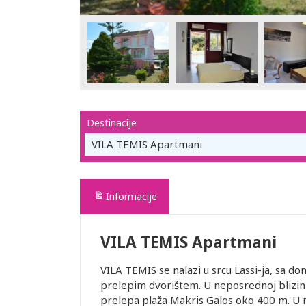
Destinacije
VILA TEMIS Apartmani
Informacije
VILA TEMIS Apartmani
VILA TEMIS se nalazi u srcu Lassi-ja, sa 
prelepim dvorištem. U neposrednoj blizini
prelepa plaža Makris Galos oko 400 m. U n