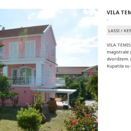
VILA TE
-
LASSI
/
KE
VILA TEMIS s
magistrale
dvorištem. 
Kupatila s