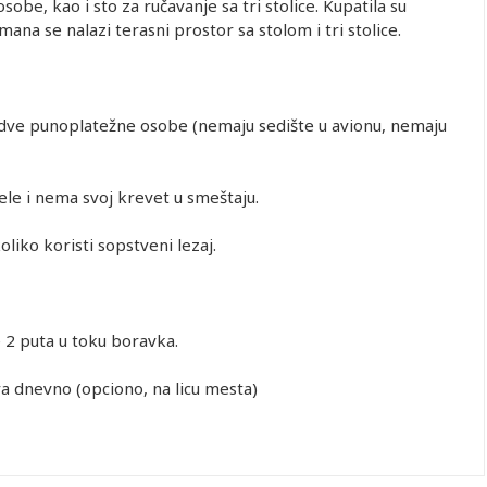
obe, kao i sto za ručavanje sa tri stolice. Kupatila su
a se nalazi terasni prostor sa stolom i tri stolice.
 dve punoplatežne osobe (nemaju sedište u avionu, nemaju
bele i nema svoj krevet u smeštaju.
iko koristi sopstveni lezaj.
e 2 puta u toku boravka.
ra dnevno (opciono, na licu mesta)