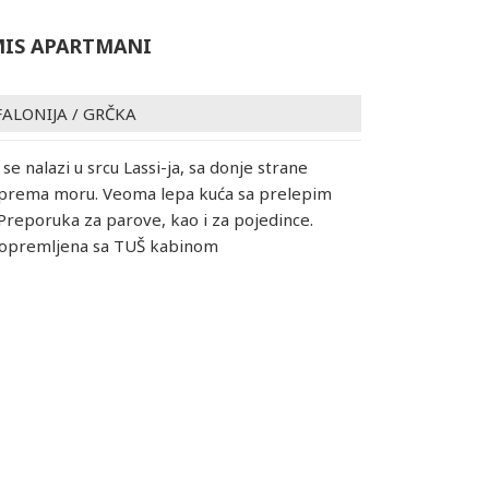
MIS APARTMANI
FALONIJA
/
GRČKA
e nalazi u srcu Lassi-ja, sa donje strane
 prema moru. Veoma lepa kuća sa prelepim
Preporuka za parove, kao i za pojedince.
u opremljena sa TUŠ kabinom