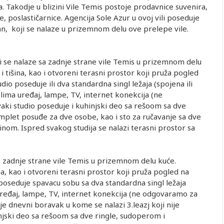
a. Takodje u blizini Vile Temis postoje prodavnice suvenira,
, poslastičarnice. Agencija Sole Azur u ovoj vili poseduje
n, koji se nalaze u prizemnom delu ove prelepe vile.
 se nalaze sa zadnje strane vile Temis u prizemnom delu
 i tišina, kao i otvoreni terasni prostor koji pruža pogled
udio poseduje ili dva standardna singl ležaja (spojena ili
, klima uređaj, lampe, TV, internet konekcija (ne
aki studio poseduje i kuhinjski deo sa rešoom sa dve
mplet posuđe za dve osobe, kao i sto za ručavanje sa dve
inom. Ispred svakog studija se nalazi terasni prostor sa
zadnje strane vile Temis u prizemnom delu kuće.
ina, kao i otvoreni terasni prostor koji pruža pogled na
poseduje spavacu sobu sa dva standardna singl ležaja
a uređaj, lampe, TV, internet konekcija (ne odgovaramo za
e dnevni boravak u kome se nalazi 3.leazj koji nije
jski deo sa rešoom sa dve ringle, sudoperom i