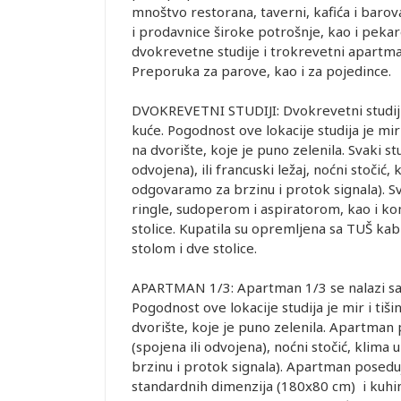
mnoštvo restorana, taverni, kafića i barov
i prodavnice široke potrošnje, kao i pekare
dvokrevetne studije i trokrevetni apartma
Preporuka za parove, kao i za pojedince.
DVOKREVETNI STUDIJI: Dvokrevetni studiji
kuće. Pogodnost ove lokacije studija je mir
na dvorište, koje je puno zelenila. Svaki st
odvojena), ili francuski ležaj, noćni stočić
odgovaramo za brzinu i protok signala). Sv
ringle, sudoperom i aspiratorom, kao i ko
stolice. Kupatila su opremljena sa TUŠ kab
stolom i dve stolice.
APARTMAN 1/3: Apartman 1/3 se nalazi sa 
Pogodnost ove lokacije studija je mir i tiš
dvorište, koje je puno zelenila. Apartman 
(spojena ili odvojena), noćni stočić, klim
brzinu i protok signala). Apartman poseduj
standardnih dimenzija (180x80 cm) i kuhin