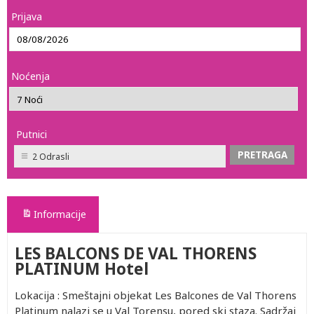
Prijava
Noćenja
Putnici
2 Odrasli
Informacije
LES BALCONS DE VAL THORENS
PLATINUM Hotel
Lokacija : Smeštajni objekat Les Balcones de Val Thorens
Platinum nalazi se u Val Torensu, pored ski staza. Sadržaj