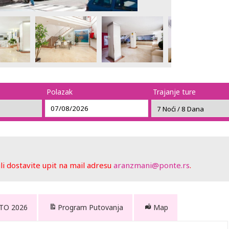
Polazak
Trajanje ture
 dostavite upit na mail adresu
aranzmani@ponte.rs
.
ETO 2026
Program Putovanja
Map