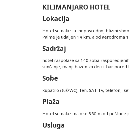
KILIMANJARO HOTEL
Lokacija
Hotel se nalazi u neposrednoj blizini sho
Palme je udaljen 14 km, a od aerodroma 
te. Prevoz
Sadržaj
el. Hotelske
hotel raspolaže sa 140 soba rasporedjenih
sunčanje, manji bazen za decu, bar pored
Sobe
je i pasoška
kupatilo (tuš/WC), fen, SAT TV, telefon, se
ovanja
Plaža
Hotel se nalazi na oko 350 m od peščane p
ice dostupne
Usluga
alidni u