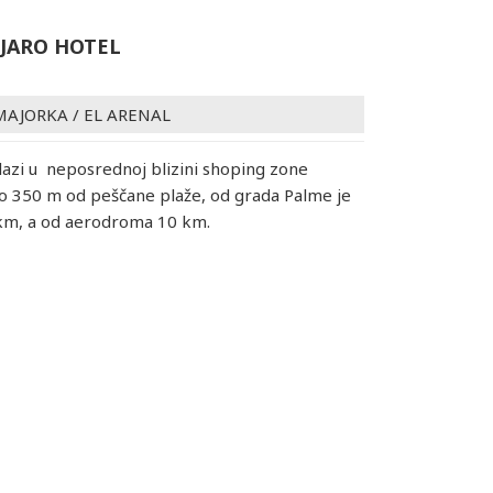
JARO HOTEL
MAJORKA
/
EL ARENAL
lazi u neposrednoj blizini shoping zone
o 350 m od peščane plaže, od grada Palme je
 km, a od aerodroma 10 km.