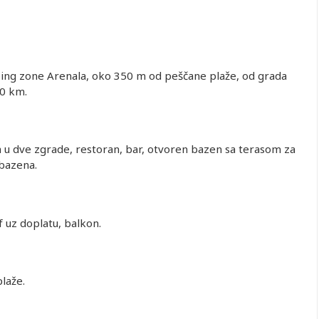
ping zone Arenala, oko 350 m od peščane plaže, od grada
10 km.
 u dve zgrade, restoran, bar, otvoren bazen sa terasom za
 bazena.
f uz doplatu, balkon.
laže.