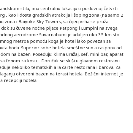
andskom stilu, ima centralnu lokaciju u poslovnoj četvrti
rg , kao i dosta gradskih atrakcija i šoping zona (na samo 2
g zona i Baiyoke Sky Towers, sa čijeg vrha se pruža
 dok su čuvene noćne pijace Patpong i Lumpini na svega
rodnog aerodrome Suvarnabumi je udaljen oko 35 km sto
dzemnog metroa pomoću koga je hotel lako povezan sa
uta hoda. Superior sobe hotela smeštne sun a rasponu od
dom na bazen. Poseduju: klima uražaj, sef, mini bar, aparat
ilo sa fenom za kosu… Doručak se sluši u glavnom restoranu
duje nekoliko tematskih a la carte restorana i barova. Za
laganju otvoreni bazen na terasi hotela. Bežični internet je
 recepciji hotela.