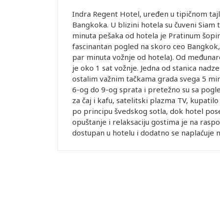
Indra Regent Hotel, uređen u tipičnom tajl
Bangkoka. U blizini hotela su čuveni Siam t
minuta pešaka od hotela je Pratinum šopin
fascinantan pogled na skoro ceo Bangkok,
par minuta vožnje od hotela). Od međuna
je oko 1 sat vožnje. Jedna od stanica na
ostalim važnim tačkama grada svega 5 min
6-og do 9-og sprata i pretežno su sa pogle
za čaj i kafu, satelitski plazma TV, kupat
po principu švedskog sotla, dok hotel pose
opuštanje i relaksaciju gostima je na raspo
dostupan u hotelu i dodatno se naplaćuje na