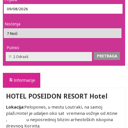
Noćenja
Putnici
2 Odrasli
Informacije
HOTEL POSEIDON RESORT Hotel
Lokacija
:Pelopones, u mestu Loutraki, na samoj
plaži.Hotel je udaljen oko sat vremena vožnje od Atine
, u neposrednoj blizini arheoloških iskopina
drevnog Korinta.