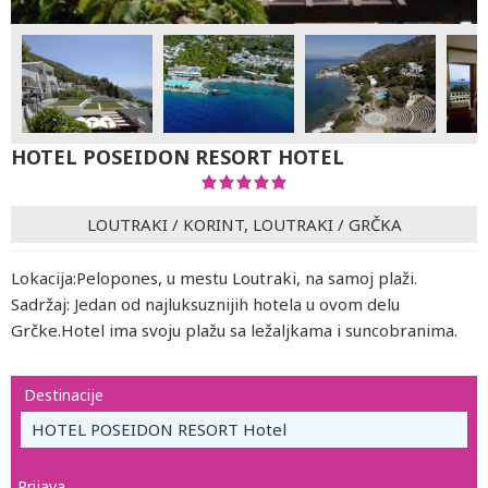
HOTEL POSEIDON RESORT HOTEL
LOUTRAKI
/
KORINT, LOUTRAKI
/
GRČKA
Lokacija:Pelopones, u mestu Loutraki, na samoj plaži.
Sadržaj: Jedan od najluksuznijih hotela u ovom delu
Grčke.Hotel ima svoju plažu sa ležaljkama i suncobranima.
Destinacije
HOTEL POSEIDON RESORT Hotel
Prijava