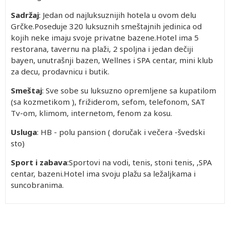
Sadržaj
: Jedan od najluksuznijih hotela u ovom delu
Grčke.Poseduje 320 luksuznih smeštajnih jedinica od
kojih neke imaju svoje privatne bazene.Hotel ima 5
restorana, tavernu na plaži, 2 spoljna i jedan dečiji
bayen, unutrašnji bazen, Wellnes i SPA centar, mini klub
za decu, prodavnicu i butik.
Smeštaj
: Sve sobe su luksuzno opremljene sa kupatilom
(sa kozmetikom ), frižiderom, sefom, telefonom, SAT
Tv-om, klimom, internetom, fenom za kosu.
Usluga
: HB - polu pansion ( doručak i večera -švedski
sto)
Sport i zabava
:Sportovi na vodi, tenis, stoni tenis, ,SPA
centar, bazeni.Hotel ima svoju plažu sa ležaljkama i
suncobranima.