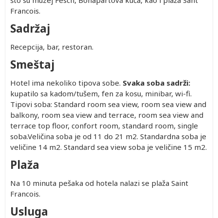
što su muzej Fesch, Bonapartova kuća, kao i plaža Sant
Francois.
Sadržaj
Recepcija, bar, restoran.
Smeštaj
Hotel ima nekoliko tipova sobe.
Svaka soba sadrži:
kupatilo sa kadom/tušem, fen za kosu, minibar, wi-fi.
Tipovi soba: Standard room sea view, room sea view and
balkony, room sea view and terrace, room sea view and
terrace top floor, confort room, standard room, single
soba.Veličina soba je od 11 do 21 m2. Standardna soba je
veličine 14 m2. Standard sea view soba je veličine 15 m2.
Plaža
Na 10 minuta pešaka od hotela nalazi se plaža Saint
Francois.
Usluga