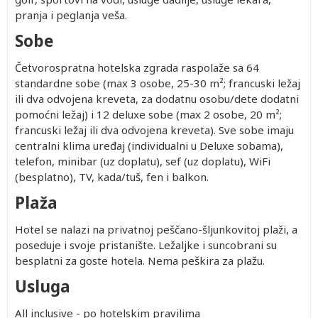
pranja i peglanja veša.
Sobe
Četvorospratna hotelska zgrada raspolaže sa 64
standardne sobe (max 3 osobe, 25-30 m²; francuski ležaj
ili dva odvojena kreveta, za dodatnu osobu/dete dodatni
pomoćni ležaj) i 12 deluxe sobe (max 2 osobe, 20 m²;
francuski ležaj ili dva odvojena kreveta). Sve sobe imaju
centralni klima uređaj (individualni u Deluxe sobama),
telefon, minibar (uz doplatu), sef (uz doplatu), WiFi
(besplatno), TV, kada/tuš, fen i balkon.
Plaža
Hotel se nalazi na privatnoj peščano-šljunkovitoj plaži, a
poseduje i svoje pristanište. Ležaljke i suncobrani su
besplatni za goste hotela. Nema peškira za plažu.
Usluga
All inclusive - po hotelskim pravilima