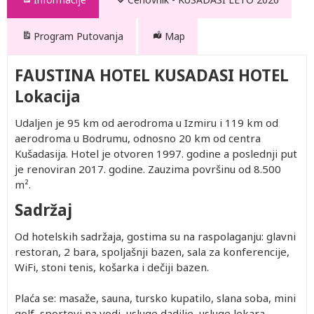
Program Putovanja
Map
FAUSTINA HOTEL KUSADASI HOTEL
Lokacija
Udaljen je 95 km od aerodroma u Izmiru i 119 km od
aerodroma u Bodrumu, odnosno 20 km od centra
Kušadasija. Hotel je otvoren 1997. godine a poslednji put
je renoviran 2017. godine. Zauzima površinu od 8.500
m².
Sadržaj
Od hotelskih sadržaja, gostima su na raspolaganju: glavni
restoran, 2 bara, spoljašnji bazen, sala za konferencije,
WiFi, stoni tenis, košarka i dečiji bazen.
Plaća se: masaže, sauna, tursko kupatilo, slana soba, mini
golf, sportovi na vodi, usluge dadilje, usluge lekara,