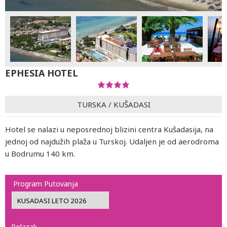
EPHESIA HOTEL
TURSKA
/
KUŠADASI
Hotel se nalazi u neposrednoj blizini centra Kušadasija, na
jednoj od najdužih plaža u Turskoj. Udaljen je od aerodroma
u Bodrumu 140 km.
Program Putovanja
Polazak