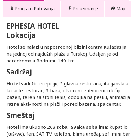
Program Putovanja
Preuzimanje
Map
EPHESIA HOTEL
Lokacija
Hotel se nalazi u neposrednoj blizini centra Kušadasija,
na jednoj od najdužih plaža u Turskoj. Udaljen je od
aerodroma u Bodrumu 140 km.
Sadržaj
Hotel sadrži:
recepciju, 2 glavna restorana, italijanski a
la carte restoran, 3 bara, otvoreni, zatvoreni i dečiji
bazen, teren za stoni tenis, odbojka na pesku, animacija i
razne aktivnosti na plaži i pored bazena, spa centar.
Smeštaj
Hotel ima ukupno 263 soba.
Svaka soba ima:
kupatilo
(tuš/wc), fen, SAT TV, telefon, klima uređaj, sef, mini bar