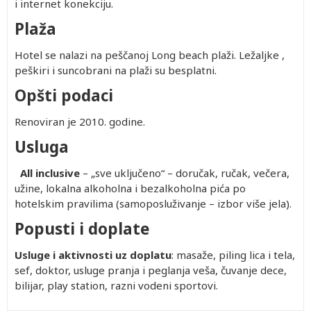
i internet konekciju.
Plaža
Hotel se nalazi na peščanoj Long beach plaži. Ležaljke ,
peškiri i suncobrani na plaži su besplatni.
Opšti podaci
Renoviran je 2010. godine.
Usluga
All inclusive
– „sve uključeno“ – doručak, ručak, večera,
užine, lokalna alkoholna i bezalkoholna pića po
hotelskim pravilima (samoposluživanje – izbor više jela).
Popusti i doplate
Usluge i aktivnosti uz doplatu
: masaže, piling lica i tela,
sef, doktor, usluge pranja i peglanja veša, čuvanje dece,
bilijar, play station, razni vodeni sportovi.