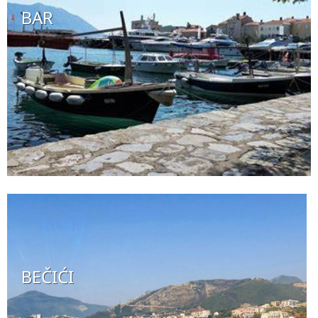
BAR
BEČIĆI