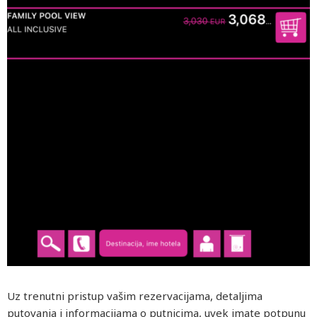
Uz trenutni pristup vašim rezervacijama, detaljima
putovanja i informacijama o putnicima, uvek imate potpunu