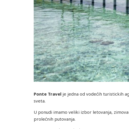
Ponte Travel
je jedna od vodećih turistickih a
sveta.
U ponudi imamo veliki izbor letovanja, zimovan
prolećnih putovanja.