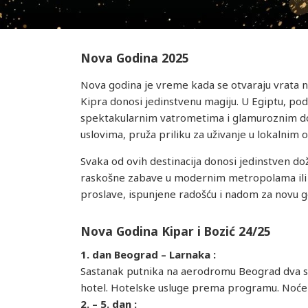
Nova Godina 2025
Nova godina je vreme kada se otvaraju vrata no
Kipra donosi jedinstvenu magiju. U Egiptu, pod 
spektakularnim vatrometima i glamuroznim dog
uslovima, pruža priliku za uživanje u lokalnim
Svaka od ovih destinacija donosi jedinstven do
raskošne zabave u modernim metropolama ili o
proslave, ispunjene radošću i nadom za novu go
Nova Godina Kipar i Bozić 24/25
1. dan Beograd – Larnaka :
Sastanak putnika na aerodromu Beograd dva sa
hotel. Hotelske usluge prema programu. Noće
2. – 5. dan :