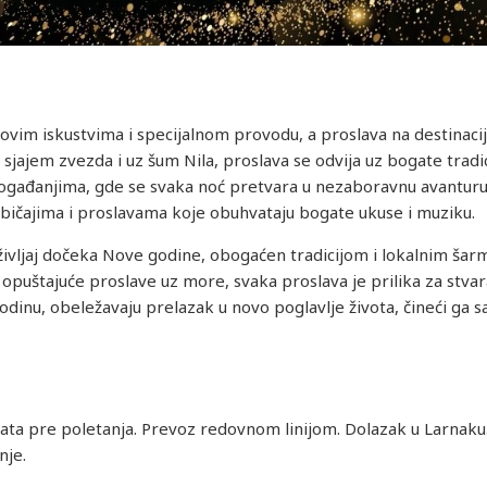
vim iskustvima i specijalnom provodu, a proslava na destinacij
sjajem zvezda i uz šum Nila, proslava se odvija uz bogate tradic
ađanjima, gde se svaka noć pretvara u nezaboravnu avanturu.
 običajima i proslavama koje obuhvataju bogate ukuse i muziku.
življaj dočeka Nove godine, obogaćen tradicijom i lokalnim šarm
puštajuće proslave uz more, svaka proslava je prilika za stv
dinu, obeležavaju prelazak u novo poglavlje života, čineći ga 
ta pre poletanja. Prevoz redovnom linijom. Dolazak u Larnaku.
nje.