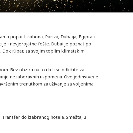
ama poput Lisabona, Pariza, Dubaija, Egipta i
ije i nevjerojatne fešte. Dubai je poznat po
 Dok Kipar, sa svojim toplim klimatskim
om. Bez obzira na to da li se odlučite za
aranje nezaboravnih uspomena. Ove jedinstvene
savršenim trenutkom za uživanje sa voljenima.
 Transfer do izabranog hotela. Smeštaj u