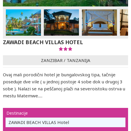
ZAWADI BEACH VILLAS HOTEL
ZANZIBAR
/
TANZANIJA
Ovaj mali porodični hotel je bungalovskog tipa, tačnije
poseduje dve vile ( u jednoj postoje 4 sobe dok u drugoj 3
sobe ). Nalazi se na peščanoj plaži na severoistoku ostrva u
mestu Matemwe.....
Destinacije
ZAWADI BEACH VILLAS Hotel