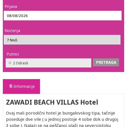
Prijava
Noćenja
Putnici
2 Odrasli
Informacije
ZAWADI BEACH VILLAS Hotel
Ovaj mali porodični hotel je bungalovskog tipa, tačnije
poseduje dve vile ( u jednoj postoje 4 sobe dok u drugoj
3 sobe ). Nalazi se na peščanoj plaži na severoistoku