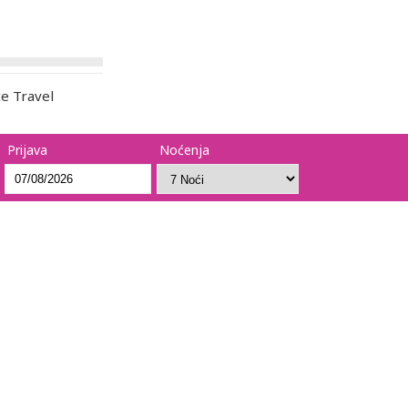
te Travel
Prijava
Noćenja