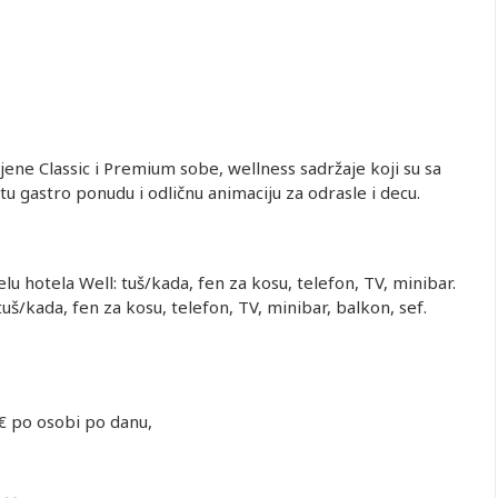
ne Classic i Premium sobe, wellness sadržaje koji su sa
 gastro ponudu i odličnu animaciju za odrasle i decu.
u hotela Well: tuš/kada, fen za kosu, telefon, TV, minibar.
š/kada, fen za kosu, telefon, TV, minibar, balkon, sef.
5 € po osobi po danu,