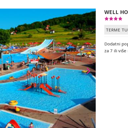
WELL HO
TERME TU
Dodatni pop
za 7 ili više