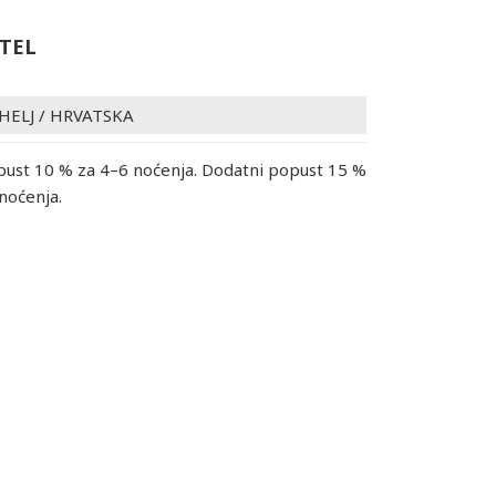
TEL
HELJ
/
HRVATSKA
ust 10 % za 4–6 noćenja. Dodatni popust 15 %
 noćenja.