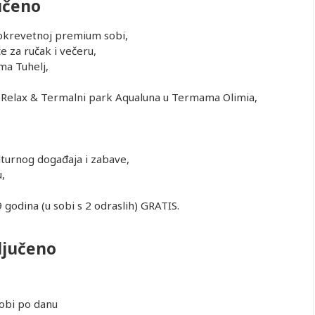
učeno
dvokrevetnoj premium sobi,
e za ručak i večeru,
a Tuhelj,
 Relax & Termalni park Aqualuna u Termama Olimia,
lturnog događaja i zabave,
u,
9 godina (u sobi s 2 odraslih) GRATIS.
ljučeno
obi po danu