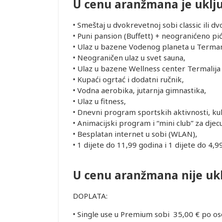
U cenu aranžmana je uklj
•
Smeštaj u dvokrevetnoj sobi classic ili 
•
Puni pansion (Buffett) + neogranićeno pić
•
Ulaz u bazene Vodenog planeta u Termam
•
Neograničen ulaz u svet sauna,
•
Ulaz u bazene Wellness center Termalija
•
Kupaći ogrtać i dodatni ručnik,
•
Vodna aerobika, jutarnja gimnastika,
•
Ulaz u fitness,
•
Dnevni program sportskih aktivnosti, ku
•
Animacijski program i “mini club” za djec
•
Besplatan internet u sobi (WLAN),
•
1 dijete do 11,99 godina i 1 dijete do 4,9
U cenu aranžmana nije uk
DOPLATA:
•
Single use u Premium sobi
35,00 € po os