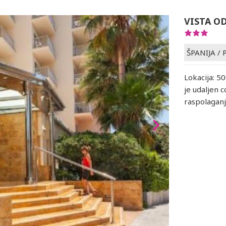
VISTA O
ŠPANIJA
/
Lokacija: 5
je udaljen c
raspolaganj