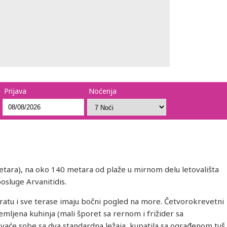
Prijava
Noćenja
metara), na oko 140 metara od plaže u mirnom delu letovališta
sluge Arvanitidis.
ratu i sve terase imaju bočni pogled na more. Četvorokrevetni
emljena kuhinja (mali šporet sa rernom i frižider sa
avaće sobe sa dva standardna ležaja, kupatila sa ograđenom tuš