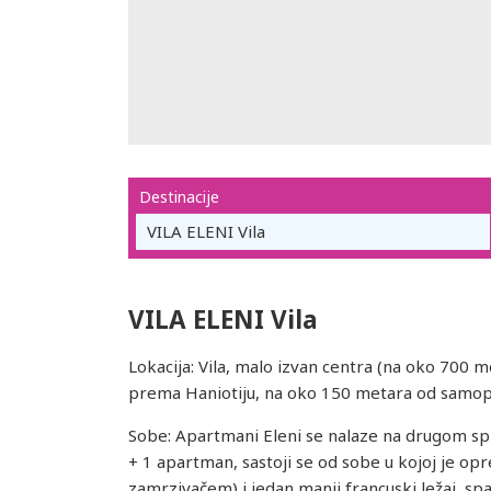
Destinacije
VILA ELENI Vila
VILA ELENI Vila
Lokacija: Vila, malo izvan centra (na oko 700 
prema Haniotiju, na oko 150 metara od samopo
Sobe: Apartmani Eleni se nalaze na drugom sp
+ 1 apartman, sastoji se od sobe u kojoj je opr
zamrzivačem) i jedan manji francuski ležaj, sp