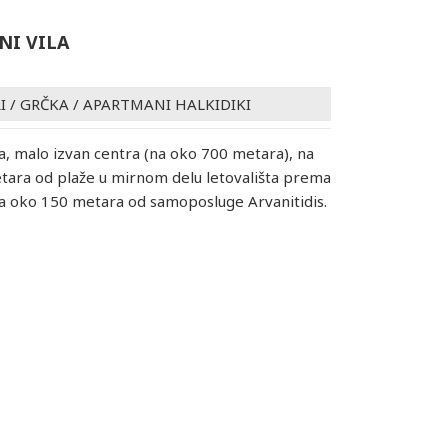
NI VILA
I
/
GRČKA
/
APARTMANI HALKIDIKI
ila, malo izvan centra (na oko 700 metara), na
ara od plaže u mirnom delu letovališta prema
na oko 150 metara od samoposluge Arvanitidis.