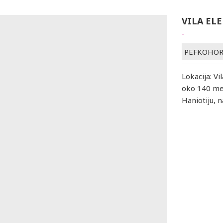
VILA ELE
-
PEFKOHOR
Lokacija: V
oko 140 met
Haniotiju, 