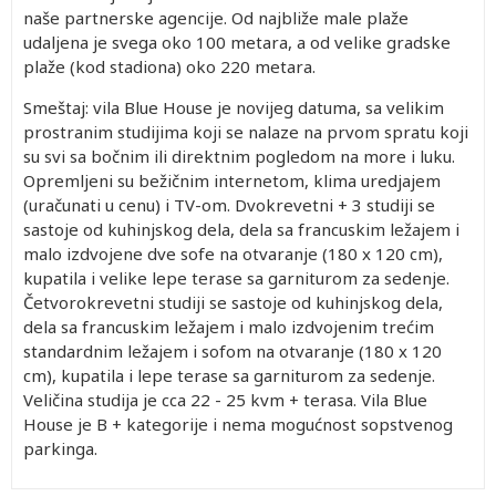
naše partnerske agencije. Od najbliže male plaže
udaljena je svega oko 100 metara, a od velike gradske
plaže (kod stadiona) oko 220 metara.
Smeštaj: vila Blue House je novijeg datuma, sa velikim
prostranim studijima koji se nalaze na prvom spratu koji
su svi sa bočnim ili direktnim pogledom na more i luku.
Opremljeni su bežičnim internetom, klima uredjajem
(uračunati u cenu) i TV-om. Dvokrevetni + 3 studiji se
sastoje od kuhinjskog dela, dela sa francuskim ležajem i
malo izdvojene dve sofe na otvaranje (180 x 120 cm),
kupatila i velike lepe terase sa garniturom za sedenje.
Četvorokrevetni studiji se sastoje od kuhinjskog dela,
dela sa francuskim ležajem i malo izdvojenim trećim
standardnim ležajem i sofom na otvaranje (180 x 120
cm), kupatila i lepe terase sa garniturom za sedenje.
Veličina studija je cca 22 - 25 kvm + terasa. Vila Blue
House je B + kategorije i nema mogućnost sopstvenog
parkinga.