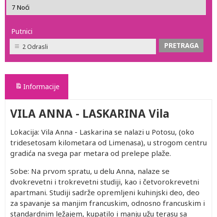
Putnici
2 Odrasli
Informacije
VILA ANNA - LASKARINA Vila
Lokacija: Vila Anna - Laskarina se nalazi u Potosu, (oko
tridesetosam kilometara od Limenasa), u strogom centru
gradića na svega par metara od prelepe plaže.
Sobe: Na prvom spratu, u delu Anna, nalaze se
dvokrevetni i trokrevetni studiji, kao i četvorokrevetni
apartmani. Studiji sadrže opremljeni kuhinjski deo, deo
za spavanje sa manjim francuskim, odnosno francuskim i
standardnim ležajem, kupatilo i manju užu terasu sa