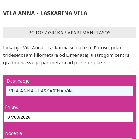
VILA ANNA - LASKARINA VILA
-
POTOS
/
GRČKA
/
APARTMANI TASOS
Lokacija: Vila Anna - Laskarina se nalazi u Potosu, (oko
tridesetosam kilometara od Limenasa), u strogom centru
gradića na svega par metara od prelepe plaže.
Destinacije
VILA ANNA - LASKARINA Vila
Prijava
Noćenja