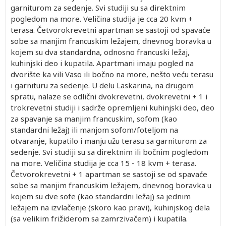
garniturom za sedenje. Svi studiji su sa direktnim
pogledom na more. Veličina studija je cca 20 kvm +
terasa. Četvorokrevetni apartman se sastoji od spavaće
sobe sa manjim francuskim ležajem, dnevnog boravka u
kojem su dva standardna, odnosno francuski ležaj,
kuhinjski deo i kupatila. Apartmani imaju pogled na
dvorište ka vili Vaso ili bočno na more, nešto veću terasu
i garnituru za sedenje. U delu Laskarina, na drugom
spratu, nalaze se odlični dvokrevetni, dvokrevetni + 1 i
trokrevetni studiji i sadrže opremljeni kuhinjski deo, deo
za spavanje sa manjim francuskim, sofom (kao
standardni ležaj) ili manjom sofom/foteljom na
otvaranje, kupatilo i manju užu terasu sa garniturom za
sedenje. Svi studiji su sa direktnim ili bočnim pogledom
na more. Veličina studija je cca 15 - 18 kvm + terasa.
Četvorokrevetni + 1 apartman se sastoji se od spavaće
sobe sa manjim francuskim ležajem, dnevnog boravka u
kojem su dve sofe (kao standardni ležaj) sa jednim
ležajem na izvlačenje (skoro kao pravi), kuhinjskog dela
(sa velikim frižiderom sa zamrzivačem) i kupatila.