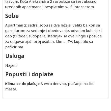
travom. Kuća Aleksandra 2 raspolaže sa šest ukusno
uređenih apartmana i besplatnim wi fi internetom.
Sobe
Apartman 2: sadrži sobu sa dva ležaja, veliki balkon sa
garniturom za sedenje i obedovanje, odvojen kuhinjski
deo (frižider, sudopera, štednjak sa dve ringle i posuđe
za odgovarajući broj osoba), klima, TV, kupatilo sa
peškirima.
Usluga
Najam.
Popusti i doplate
Klima se doplaćuje
8 evra dnevno, plaćanje na licu
mesta.