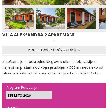
VILA ALEKSANDRA 2 APARTMANI
-
KRF OSTRVO
/
GRČKA
/
DASIJA
Smeštena je neposredno uz glavnu ulicu u delu Dasije sa
najlepšim plažama od kojih je udaljena 500m i nedaleko od
plaže letovališta Ipsos. Aerodrom I grad su udaljeni 14km.
Program Putovanja
Polazak