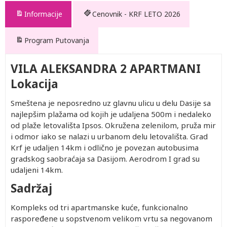
Informacije
Cenovnik - KRF LETO 2026
Program Putovanja
VILA ALEKSANDRA 2 APARTMANI
Lokacija
Smeštena je neposredno uz glavnu ulicu u delu Dasije sa
najlepšim plažama od kojih je udaljena 500m i nedaleko
od plaže letovališta Ipsos. Okružena zelenilom, pruža mir
i odmor iako se nalazi u urbanom delu letovališta. Grad
Krf je udaljen 14km i odlično je povezan autobusima
gradskog saobraćaja sa Dasijom. Aerodrom I grad su
udaljeni 14km.
Sadržaj
Kompleks od tri apartmanske kuće, funkcionalno
raspoređene u sopstvenom velikom vrtu sa negovanom