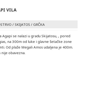
PI VILA
OSTRVO
/
SKIJATOS
/
GRČKA
la Agapi se nalazi u gradu Skijatosu, , pored
ias, na 300m od luke i glavne šetačke zone
ti. Od plaže Megali Amos udaljena je 400m.
 nije obavezna.