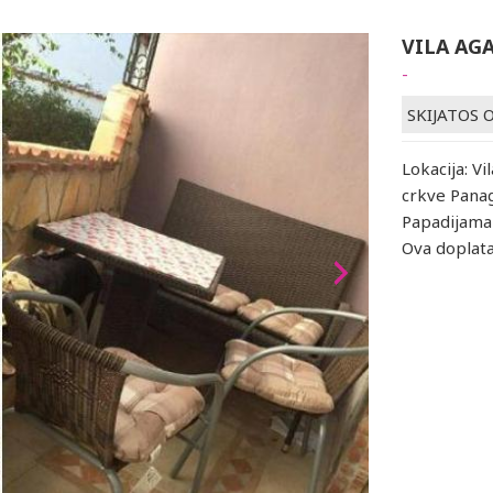
VILA AGA
-
SKIJATOS 
Lokacija: Vi
crkve Panag
Papadijaman
Ova doplata