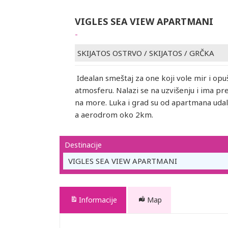
VIGLES SEA VIEW APARTMANI
-
SKIJATOS OSTRVO
/
SKIJATOS
/
GRČKA
Idealan smeštaj za one koji vole mir i opu
atmosferu. Nalazi se na uzvišenju i ima p
na more. Luka i grad su od apartmana udal
a aerodrom oko 2km.
Destinacije
VIGLES SEA VIEW APARTMANI
Informacije
Map