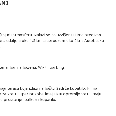
ANI
štajuću atmosferu. Nalazi se na uzvišenju i ima predivan
mana udaljeni oko 1,5km, a aerodrom oko 2km. Autobuska
.
zena, bar na bazenu, Wi-Fi, parking.
ju terasu koja izlazi na baštu. Sadrže kupatilo, klima
fen za kosu. Superior sobe imaju istu opremljenost i imaju
 prostorije, balkon i kupatilo.