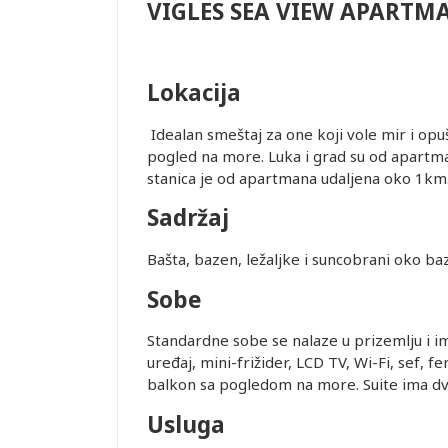
VIGLES SEA VIEW APARTM
Lokacija
Idealan smeštaj za one koji vole mir i opu
pogled na more. Luka i grad su od apart
stanica je od apartmana udaljena oko 1km
Sadržaj
Bašta, bazen, ležaljke i suncobrani oko ba
Sobe
Standardne sobe se nalaze u prizemlju i ima
uređaj, mini-frižider, LCD TV, Wi-Fi, sef, 
balkon sa pogledom na more. Suite ima dve
Usluga