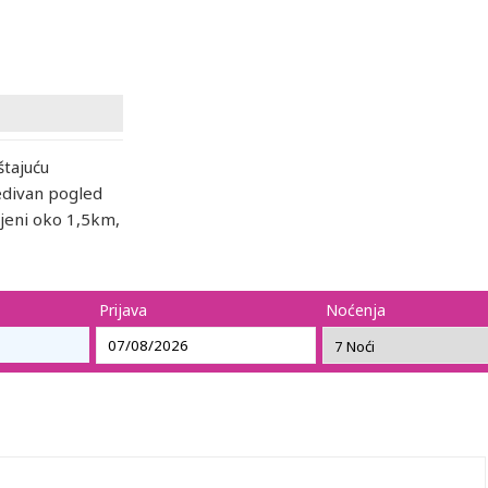
štajuću
redivan pogled
jeni oko 1,5km,
Prijava
Noćenja