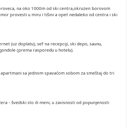
 Boroveca, na oko 1000m od ski centra,okruzen borovom
or provesti u miru i tišini a opet nedaleko od centra i ski
ernet (uz doplatu), sef na recepciji, ski depo, saunu,
gondole (prema rasporedu u hotelu).
i apartmani sa jednom spavaćom sobom za smeštaj do tri
ra - švedski sto ili meni, u zavisnosti od popunjenosti