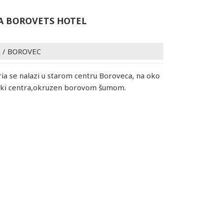
A BOROVETS HOTEL
A
/
BOROVEC
ria se nalazi u starom centru Boroveca, na oko
ki centra,okruzen borovom šumom.