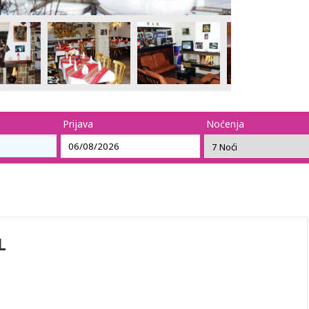
Prijava
Noćenja
L