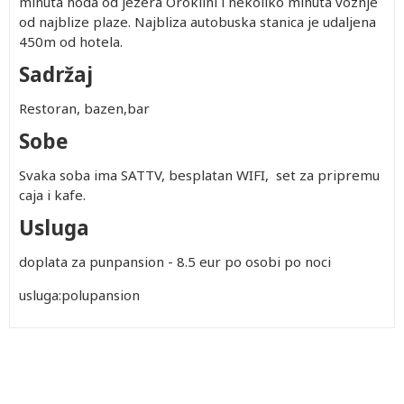
minuta hoda od jezera Oroklini i nekoliko minuta voznje
od najblize plaze. Najbliza autobuska stanica je udaljena
450m od hotela.
Sadržaj
Restoran, bazen,bar
Sobe
Svaka soba ima SATTV, besplatan WIFI, set za pripremu
caja i kafe.
Usluga
doplata za punpansion - 8.5 eur po osobi po noci
usluga:polupansion