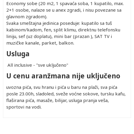
Economy sobe (20 m2, 1 spavaća soba, 1 kupatilo, max.
2+1 osobe, nalaze se u anex zgradi, i nisu povezane sa
glavnom zgradom).
Svaka smeštajna jedinica poseduje: kupatilo sa tuš
kabinom/kadom, fen, split klimu, direktnu telefonsku
liniju, sef (uz doplatu), mini bar (prazan ), SAT TV i
muzičke kanale, parket, balkon.
Usluga
All inclusive - "sve uključeno"
U cenu aranžmana nije uključeno
uvozna pića, svu hranu i pića u baru na plaži, sva pića
posle 23.00h, sladoled, sveže voćne sokove, tursku kafu,
flaširana pića, masaže, bilijar, usluga pranja veša,
sportovi na vodi.