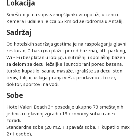
Lokacija
Smešten je na sopstvenoj šljunkovitoj plaži, u centru
Kemera i udaljen je cca 55 km od aerodroma u Antaliji.
Sadržaj
Od hotelskih sadržaja gostima je na raspolaganju glavni
restoran, 2 bara (na plaži i pored bazena), lift, parking,
Wi - Fi (besplatan u lobiju), unutrašnji i spoljašnji bazen
sa delom za decu, ležaljke i suncobrani pored bazena,
tursko kupatilo, sauna, masaže, igralište za decu, stoni
tenis, bilijar, usluga pranja veša, prodavnice, frizer,
doktor, sportovi na vodi.
Sobe
Hotel Valeri Beach 3* poseduje ukupno 73 smeštajnih
jedinica u glavnoj zgradi i 13 economy soba u anex
zgradi.
Standardne sobe (20 m2, 1 spavaća soba, 1 kupatilo max.
2+1 osobe),