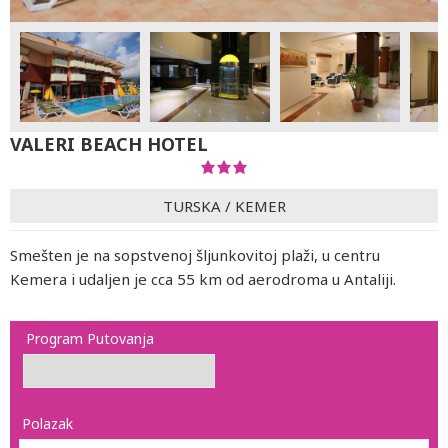
VALERI BEACH HOTEL
TURSKA
/
KEMER
Smešten je na sopstvenoj šljunkovitoj plaži, u centru
Kemera i udaljen je cca 55 km od aerodroma u Antaliji.
Program Putovanja
Polazak