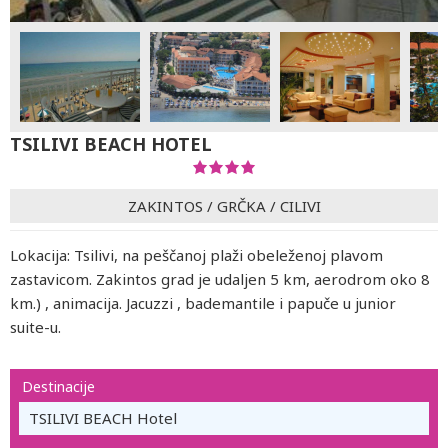
TSILIVI BEACH HOTEL
ZAKINTOS
/
GRČKA
/
CILIVI
Lokacija: Tsilivi, na peščanoj plaži obeleženoj plavom
zastavicom. Zakintos grad je udaljen 5 km, aerodrom oko 8
km.) , animacija. Jacuzzi , bademantile i papuče u junior
suite-u.
Destinacije
TSILIVI BEACH Hotel