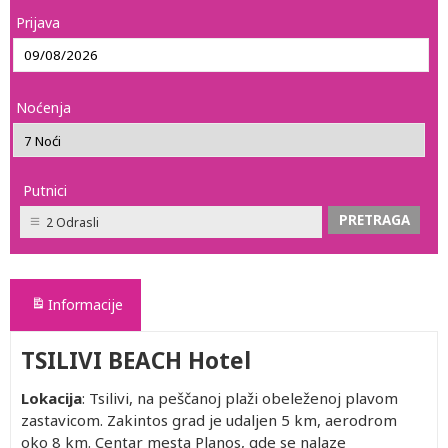
Prijava
Noćenja
Putnici
2 Odrasli
Informacije
TSILIVI BEACH Hotel
Lokacija
: Tsilivi, na peščanoj plaži obeleženoj plavom
zastavicom. Zakintos grad je udaljen 5 km, aerodrom
oko 8 km. Centar mesta Planos, gde se nalaze