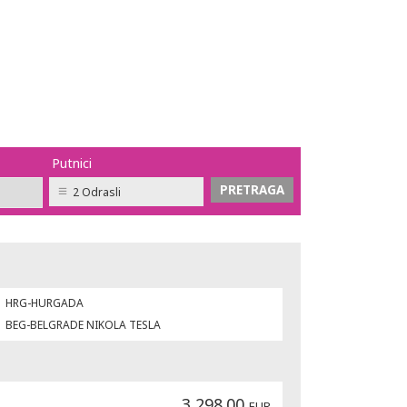
Putnici
2 Odrasli
HRG-HURGADA
BEG-BELGRADE NIKOLA TESLA
3,298.00
EUR