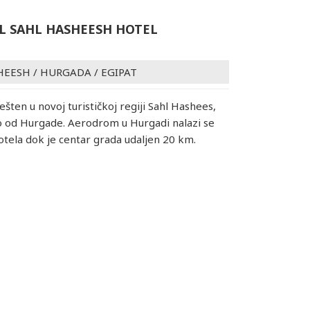
L SAHL HASHEESH HOTEL
HEESH
/
HURGADA
/
EGIPAT
ešten u novoj turističkoj regiji Sahl Hashees,
o od Hurgade. Aerodrom u Hurgadi nalazi se
tela dok je centar grada udaljen 20 km.