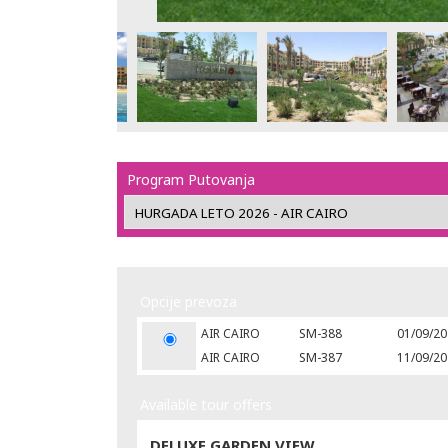
Program Putovanja
Opcije prevoza
AIR CAIRO
SM-388
01/09/20
AIR CAIRO
SM-387
11/09/20
Available tour offers
DELUXE GARDEN VIEW