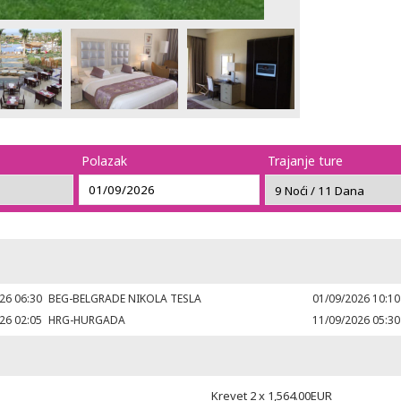
Polazak
Trajanje ture
26 06:30
BEG-BELGRADE NIKOLA TESLA
01/09/2026 10:10
26 02:05
HRG-HURGADA
11/09/2026 05:30
Krevet 2 x
1,564.00
EUR