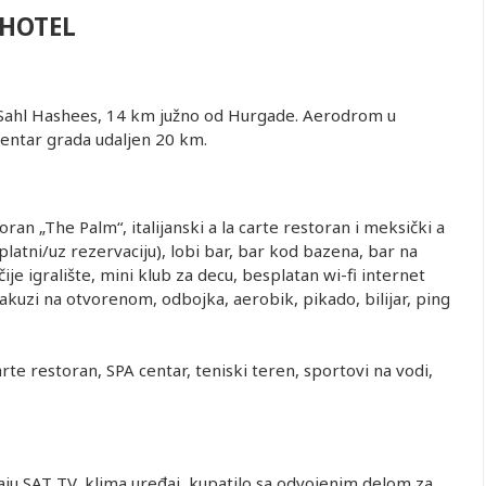
 HOTEL
ji Sahl Hashees, 14 km južno od Hurgade. Aerodrom u
centar grada udaljen 20 km.
toran „The Palm“, italijanski a la carte restoran i meksički a
sobi u
Prvo dete 0-
Prvo dete 2-
Prvo dete 6-
Single
Prvo dete
atni/uz rezervaciju), lobi bar, bar kod bazena, bar na
evetnoj
1.99 god.
5.99 god.
11.99 god.
1.99 go
čije igralište, mini klub za decu, besplatan wi-fi internet
obi
akuzi na otvorenom, odbojka, aerobik, pikado, bilijar, ping
1,841.00
50.00
585.00
585.00
2,564.00
5
1,969.00
50.00
585.00
585.00
2,772.00
5
1,841.00
50.00
585.00
585.00
2,564.00
5
carte restoran, SPA centar, teniski teren, sportovi na vodi,
1,969.00
50.00
585.00
585.00
2,772.00
5
1,841.00
50.00
585.00
585.00
2,564.00
5
1,969.00
50.00
585.00
585.00
2,772.00
5
1,841.00
50.00
585.00
585.00
2,564.00
5
aju SAT TV, klima uređaj, kupatilo sa odvojenim delom za