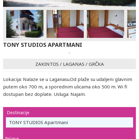
TONY STUDIOS APARTMANI
-
ZAKINTOS
/
LAGANAS
/
GRČKA
Lokacija: Nalaze se u Laganasu.Od plaže su udaljeni glavnim
putem oko 700 m, a sporednim ulicama oko 500 m. Wi fi
dostupan bez doplate. Usluga: Najam.
Destinacije
TONY STUDIOS Apartmani
Prijava