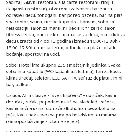
Sadrzaj: Glavni restoran, a la carte restorani (riblji i
italijanski restoran), otvoreni i zatvoreni bazeni za
odrasle i decu, tobogani, bar pored bazena, bar na plaži,
spa centar, sauna, tursko kupatilo - hamam, soba za
relaksaciju, salon za manikir i pedikir, frizerski salon,
fitness centar, mini disko i animacije za decu, mini club za
decu uzrasta od 4 do 12 godina (između 10:00-12:30h /
15:00-17:30h) teniski teren, odbojka na plaži, pikado,
boćanje, sportovi na vodi..
Sobe: Hotel ima ukupno 235 smeštajnih jedinica. Svaka
soba ima kupatilo (WC/kada ili tuš kabina), fen za kosu,
klima uređaj, telefon, LCD SAT TV, sef (uz doplatu), mini
bar, balkon.
Usluga: All inclusive - "sve uključeno" - doručak, kasni
doručak, ručak, popodnevna užina, sladoled, večera,
kasna noćna užina, domaća alkoholna i bezalkoholna
pića, kao i neka uvozna pića po hotelskim terminima
(samoposluživanje - izbor vise jela).