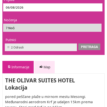
Noćenja
Putnici
2 Odrasli
Informacije
Map
THE OLIVAR SUITES HOTEL
Lokacija
pored peščane plaže u mirnom mestu Mesongi.
Međunarodni aerodrom Krf je udaljen 15km prema