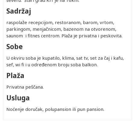
severu. Stari grad Krf je na 16km.
Sadržaj
raspolaže recepcijom, restoranom, barom, vrtom,
parkingom, menjačnicom, bazenom na otvorenom,
saunom i fitnes centrom. Plaža je privatna i peskovita.
Sobe
U okviru soba je kupatilo, klima, sat tv, set za čaj i kafu,
sef, wi fi i u određenom broju soba balkon.
Plaža
Privatna peščana.
Usluga
Noćenje doručak, polupansion ili pun pansion.