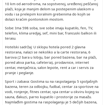
10 km od aerodroma, na sopstvenoj, uređenoj peščanoj
plaži, koja je manjim delom sa postepenim ulaskom u
vodu i sa prelepim koralnim grebenima do kojih se
dolazi kraćim pontonskim mostom.
Sobe: Ima 598 soba, sve sobe imaju kupatilo, fen, TV,
telefon, klima uredjaj, sef, mini bar, francuski balkon ili
terasu.
Hotelski sadržaj: U sklopu hotela pored 2 glavna
restorana, nalazi se nekoliko a la carte restorana, 6
barova (2 bara u lobiju, bar pored bazena, bar na plaži,
pored akva parka, cafeteria), prodavnice, internet
centar, menjačnica, salon lepote, rent a car i servis za
pranje i peglanje.
Sport i zabava: Gostima su na raspolaganju 5 spoljašnjih
bazena, teren za odbojku, fudbal, centar za sportove na
vodi, ronjenje, fitnes centar, spa centar u okviru kojeg su
sauna, đakuzi, parno kupatilo i prostorije za masažu.
Najmlađim gostima na raspolaganju je 5 dečijih bazena,