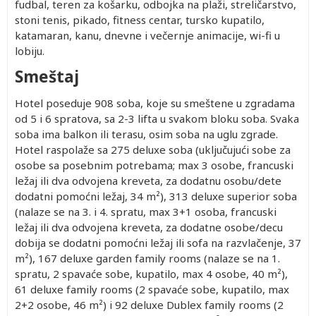
402.00
2,892.00
Besplatno
402.00
2,662.00
fudbal, teren za košarku, odbojka na plaži, streličarstvo,
dete 2-
402.00
stoni tenis, pikado, fitness centar, tursko kupatilo,
2,162.00
Besplatno
402.00
2,002.00
11.99)
katamaran, kanu, dnevne i večernje animacije, wi-fi u
402.00
3,132.00
Besplatno
402.00
2,882.00
lobiju.
402.00
2,162.00
Besplatno
402.00
2,002.00
402.00
2,892.00
Besplatno
402.00
2,662.00
Smeštaj
402.00
2,162.00
Besplatno
402.00
2,002.00
Hotel poseduje 908 soba, koje su smeštene u zgradama
402.00
2,972.00
Besplatno
402.00
2,742.00
od 5 i 6 spratova, sa 2-3 lifta u svakom bloku soba. Svaka
402.00
2,002.00
Besplatno
402.00
1,862.00
soba ima balkon ili terasu, osim soba na uglu zgrade.
402.00
2,612.00
Besplatno
402.00
2,412.00
Hotel raspolaže sa 275 deluxe soba (uključujući sobe za
402.00
1,882.00
Besplatno
402.00
1,752.00
osobe sa posebnim potrebama; max 3 osobe, francuski
402.00
2,692.00
Besplatno
402.00
2,482.00
ležaj ili dva odvojena kreveta, za dodatnu osobu/dete
dodatni pomoćni ležaj, 34 m²), 313 deluxe superior soba
(nalaze se na 3. i 4. spratu, max 3+1 osoba, francuski
ležaj ili dva odvojena kreveta, za dodatne osobe/decu
dobija se dodatni pomoćni ležaj ili sofa na razvlačenje, 37
m²), 167 deluxe garden family rooms (nalaze se na 1.
Prvo
spratu, 2 spavaće sobe, kupatilo, max 4 osobe, 40 m²),
Prvo
Drugo
Drugo
Drugo
Drugo
dete 0-
dete 2-
dete 0-
dete 2-
dete 2-
dete 3-
61 deluxe family rooms (2 spavaće sobe, kupatilo, max
1.99
11.99
1.99
11.99
11.99
11.99
2+2 osobe, 46 m²) i 92 deluxe Dublex family rooms (2
god.
god.
god.
god.
god.
god.