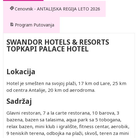
Cenovnik - ANTALIJSKA REGIJA LETO 2026
Program Putovanja
SWANDOR HOTELS & RESORTS
TOPKAPI PALACE HOTEL
Lokacija
Hotel je smešten na svojoj plaži, 17 km od Lare, 25 km
od centra Antalije, 20 km od aerodroma.
Sadržaj
Drugo
Po
Prvo
Prvo
Po
Glavni restoran, 7 a la carte restorana, 10 barova, 3
dete 2-
osobi u
dete 0-
dete 2-
osobi u
bazena, bazen sa talasima, aqua park sa 5 tobogana,
11.99
trokrevetnoj
1.99
11.99
četvorokrevetnoj
relax bazen, mini klub i igralište, fitness centar, aerobik,
god.
sobi
god.
god.
sobi
402.00
2,162.00
Besplatno
402.00
2,002.00
9 teniskih terena, odbojka na plaži, skvoš, teren za mini
(Prvo