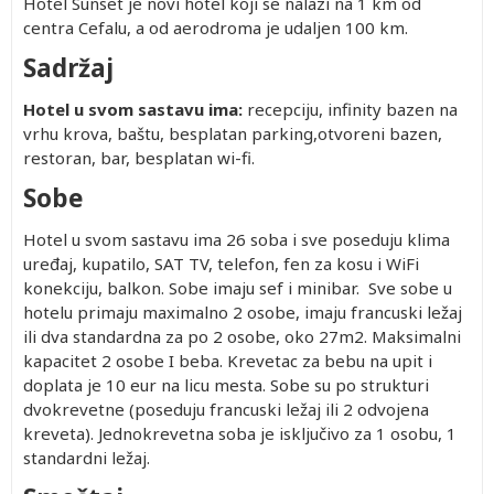
Hotel Sunset je novi hotel koji se nalazi na 1 km od
centra Cefalu, a od aerodroma je udaljen 100 km.
Sadržaj
Hotel u svom sastavu ima:
recepciju, infinity bazen na
vrhu krova, baštu, besplatan parking,otvoreni bazen,
restoran, bar, besplatan wi-fi.
Sobe
Hotel u svom sastavu ima 26 soba i sve poseduju klima
uređaj, kupatilo, SAT TV, telefon, fen za kosu i WiFi
konekciju, balkon. Sobe imaju sef i minibar. Sve sobe u
hotelu primaju maximalno 2 osobe, imaju francuski ležaj
ili dva standardna za po 2 osobe, oko 27m2. Maksimalni
kapacitet 2 osobe I beba. Krevetac za bebu na upit i
doplata je 10 eur na licu mesta. Sobe su po strukturi
dvokrevetne (poseduju francuski ležaj ili 2 odvojena
kreveta). Jednokrevetna soba je isključivo za 1 osobu, 1
standardni ležaj.