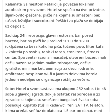
Kalamata. Sa mestom Petalidi je povezan lokalnim
autobuskim prevozom. Hotel se spušta na dve privatne,
šljunkovito-peščane, plaže na kojima su smešteni bar,
tuševi, ležaljke i suncobrani. Peškiri za plažu se dobijaju
uz depozit.
Sadržaj: 24h recepcija, glavni restoran, bar pored
bazena, bar na plaži koji radi od 10:00 do 18:00
(uključena su bezalkoholna pića, točeno pivo, filter kafa,
2 koktela po osobi), teniski teren, stoni tenis, fitness
centar, Spa centar (sauna i masaže), otvoreni bazen, mali
dečiji bazen sa jednim malim toboganom, dečije
igralište, mini market, animacija za decu i odrasle,
amfiteatar, besplatan wi-fi u javnim delovima hotela.
Jednom nedeljno se organizuje roštilj za večeru.
Sobe: Hotel u svom sastavu ima ukupno 252 sobe, i to 48
soba u glavnoj zgradi, dok je ostatak raspoređen u 23
zgradice u kojima su smešteni bungalovi. Svaka soba
poseduje kupatilo (tuš ili kada/wc), fen, SAT TV, telefon,
klima uređaj, sef (uz doplatu cca 1,5 eur po danu), mini