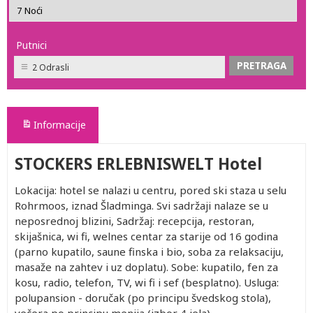
Putnici
2 Odrasli
Informacije
STOCKERS ERLEBNISWELT Hotel
Lokacija: hotel se nalazi u centru, pored ski staza u selu
Rohrmoos, iznad Šladminga. Svi sadržaji nalaze se u
neposrednoj blizini, Sadržaj: recepcija, restoran,
skijašnica, wi fi, welnes centar za starije od 16 godina
(parno kupatilo, saune finska i bio, soba za relaksaciju,
masaže na zahtev i uz doplatu). Sobe: kupatilo, fen za
kosu, radio, telefon, TV, wi fi i sef (besplatno). Usluga:
polupansion - doručak (po principu švedskog stola),