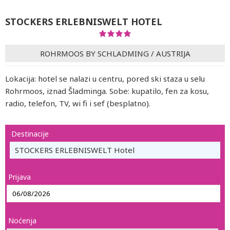
STOCKERS ERLEBNISWELT HOTEL
ROHRMOOS BY SCHLADMING
/
AUSTRIJA
Lokacija: hotel se nalazi u centru, pored ski staza u selu
Rohrmoos, iznad Šladminga. Sobe: kupatilo, fen za kosu,
radio, telefon, TV, wi fi i sef (besplatno).
Destinacije
STOCKERS ERLEBNISWELT Hotel
Prijava
Noćenja