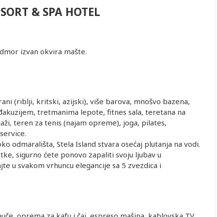
SORT & SPA HOTEL
odmor izvan okvira mašte.
ani (riblji, kritski, azijski), više barova, mnošvo bazena,
akuzijem, tretmanima lepote, fitnes sala, teretana na
ži, teren za tenis (najam opreme), joga, pilates,
service.
ko odmarališta, Stela Island stvara osećaj plutanja na vodi.
tke, sigurno ćete ponovo zapaliti svoju ljubav u
jte u svakom vrhuncu elegancije sa 5 zvezdica i
puče, oprema za kafu i čaj, espreso mašina, kablovska TV