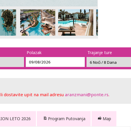
Polazak
Trajanje ture
 dostavite upit na mail adresu
aranzmani@ponte.rs
.
LION LETO 2026
Program Putovanja
Map