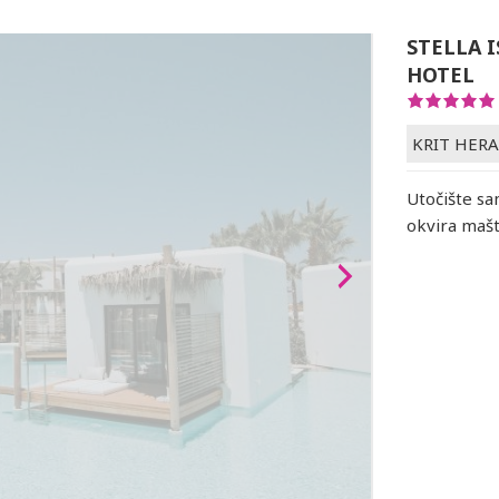
STELLA 
HOTEL
KRIT HER
Utočište sa
okvira maš