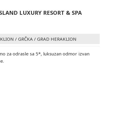
ISLAND LUXURY RESORT & SPA
AKLION
/
GRČKA
/
GRAD HERAKLION
mo za odrasle sa 5*, luksuzan odmor izvan
te.