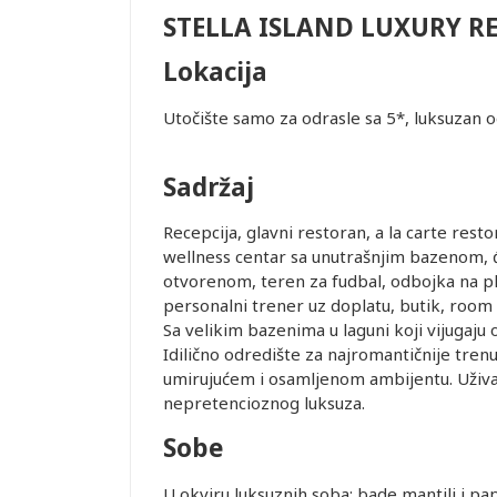
ESORT &
STELLA ISLAND LUXURY RE
Lokacija
Utočište samo za odrasle sa 5*, luksuzan 
edviđenom za
Sadržaj
. Transfer
Recepcija, glavni restoran, a la carte restor
wellness centar sa unutrašnjim bazenom, đ
tnera i
otvorenom, teren za fudbal, odbojka na pla
personalni trener uz doplatu, butik, room 
Sa velikim bazenima u laguni koji vijugaju o
erodroma u
Idilično odredište za najromantičnije trenu
Q4834 do
umirujućem i osamljenom ambijentu. Uživa
nepretencioznog luksuza.
ovanja
Sobe
U okviru luksuznih soba: bade mantili i pa