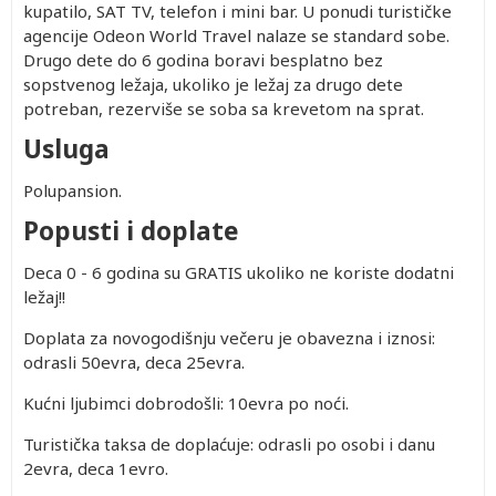
kupatilo, SAT TV, telefon i mini bar. U ponudi turističke
agencije Odeon World Travel nalaze se standard sobe.
Drugo dete do 6 godina boravi besplatno bez
sopstvenog ležaja, ukoliko je ležaj za drugo dete
potreban, rezerviše se soba sa krevetom na sprat.
Usluga
Polupansion.
Popusti i doplate
Deca 0 - 6 godina su GRATIS ukoliko ne koriste dodatni
ležaj!!
Doplata za novogodišnju večeru je obavezna i iznosi:
odrasli 50evra, deca 25evra.
Kućni ljubimci dobrodošli: 10evra po noći.
Turistička taksa de doplaćuje: odrasli po osobi i danu
2evra, deca 1evro.