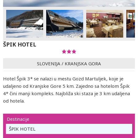
ŠPIK HOTEL
SLOVENIJA
/
KRANJSKA GORA
Hotel Špik 3* se nalazi u mestu Gozd Martuljek, koje je
udaljeno od Kranjske Gore 5 km. Zajedno sa hotelom Špik
4* čini manji kompleks. Najbliža ski staza je 3 km udaljena
od hotela.
Destinacije
ŠPIK HOTEL