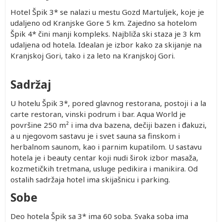
Hotel Špik 3* se nalazi u mestu Gozd Martuljek, koje je
udaljeno od Kranjske Gore 5 km. Zajedno sa hotelom
Špik 4* čini manji kompleks. Najbliža ski staza je 3 km
udaljena od hotela. Idealan je izbor kako za skijanje na
Kranjskoj Gori, tako i za leto na Kranjskoj Gori.
Sadržaj
U hotelu Špik 3*, pored glavnog restorana, postoji i a la
carte restoran, vinski podrum i bar. Aqua World je
površine 250 m² i ima dva bazena, dečiji bazen i đakuzi,
a u njegovom sastavu je i svet sauna sa finskom i
herbalnom saunom, kao i parnim kupatilom. U sastavu
hotela je i beauty centar koji nudi širok izbor masaža,
kozmetičkih tretmana, usluge pedikira i manikira. Od
ostalih sadržaja hotel ima skijašnicu i parking.
Sobe
Deo hotela Špik sa 3* ima 60 soba. Svaka soba ima