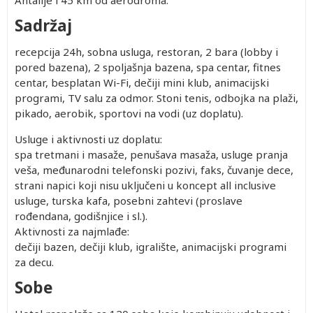
Antalije i 45 km od aerodroma.
Sadržaj
recepcija 24h, sobna usluga, restoran, 2 bara (lobby i
pored bazena), 2 spoljašnja bazena, spa centar, fitnes
centar, besplatan Wi-Fi, dečiji mini klub, animacijski
programi, TV salu za odmor. Stoni tenis, odbojka na plaži,
pikado, aerobik, sportovi na vodi (uz doplatu).
Usluge i aktivnosti uz doplatu:
spa tretmani i masaže, penušava masaža, usluge pranja
veša, međunarodni telefonski pozivi, faks, čuvanje dece,
strani napici koji nisu uključeni u koncept all inclusive
usluge, turska kafa, posebni zahtevi (proslave
rođendana, godišnjice i sl.).
Aktivnosti za najmlađe:
dečiji bazen, dečiji klub, igralište, animacijski programi
za decu.
Sobe