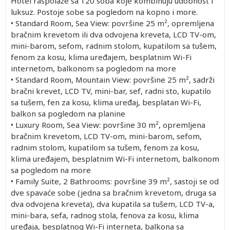
Hotel raspolaže sa 120 soba koje kombinuju udobnost i
luksuz. Postoje sobe sa pogledom na kopno i more.
• Standard Room, Sea View: površine 25 m², opremljena
bračnim krevetom ili dva odvojena kreveta, LCD TV-om,
mini-barom, sefom, radnim stolom, kupatilom sa tušem,
fenom za kosu, klima uređajem, besplatnim Wi-Fi
internetom, balkonom sa pogledom na more
• Standard Room, Mountain View: površine 25 m², sadrži
bračni krevet, LCD TV, mini-bar, sef, radni sto, kupatilo
sa tušem, fen za kosu, klima uređaj, besplatan Wi-Fi,
balkon sa pogledom na planine
• Luxury Room, Sea View: površine 30 m², opremljena
bračnim krevetom, LCD TV-om, mini-barom, sefom,
radnim stolom, kupatilom sa tušem, fenom za kosu,
klima uređajem, besplatnim Wi-Fi internetom, balkonom
sa pogledom na more
• Family Suite, 2 Bathrooms: površine 39 m², sastoji se od
dve spavaće sobe (jedna sa bračnim krevetom, druga sa
dva odvojena kreveta), dva kupatila sa tušem, LCD TV-a,
mini-bara, sefa, radnog stola, fenova za kosu, klima
uređaja, besplatnog Wi-Fi interneta, balkona sa