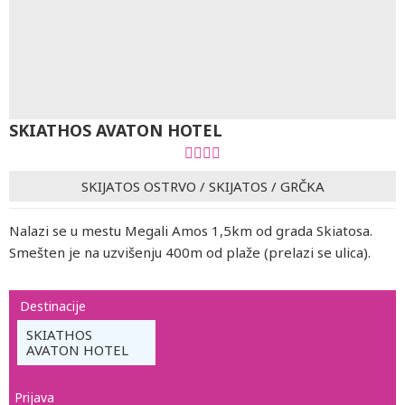
SKIATHOS AVATON HOTEL
SKIJATOS OSTRVO
/
SKIJATOS
/
GRČKA
Nalazi se u mestu Megali Amos 1,5km od grada Skiatosa.
Smešten je na uzvišenju 400m od plaže (prelazi se ulica).
Destinacije
SKIATHOS
AVATON HOTEL
Prijava