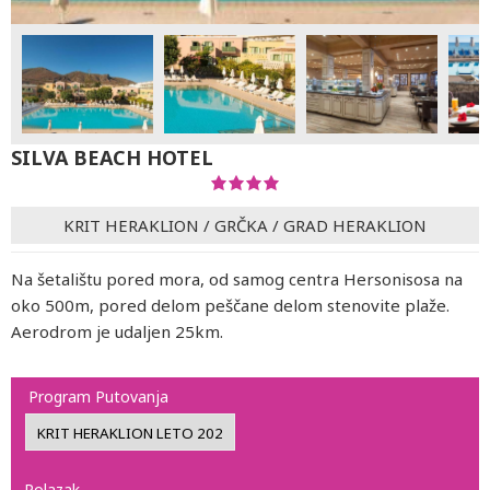
SILVA BEACH HOTEL
KRIT HERAKLION
/
GRČKA
/
GRAD HERAKLION
Na šetalištu pored mora, od samog centra Hersonisosa na
oko 500m, pored delom peščane delom stenovite plaže.
Aerodrom je udaljen 25km.
Program Putovanja
Polazak