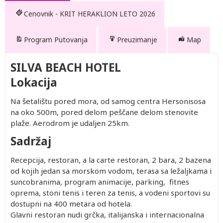
Cenovnik - KRIT HERAKLION LETO 2026
Program Putovanja
Preuzimanje
Map
SILVA BEACH HOTEL
Lokacija
Na šetalištu pored mora, od samog centra Hersonisosa
na oko 500m, pored delom peščane delom stenovite
plaže. Aerodrom je udaljen 25km.
Sadržaj
Recepcija, restoran, a la carte restoran, 2 bara, 2 bazena
od kojih jedan sa morskom vodom, terasa sa ležaljkama i
suncobranima, program animacije, parking, fitnes
oprema, stoni tenis i teren za tenis, a vodeni sportovi su
dostupni na 400 metara od hotela.
Glavni restoran nudi grčka, italijanska i internacionalna