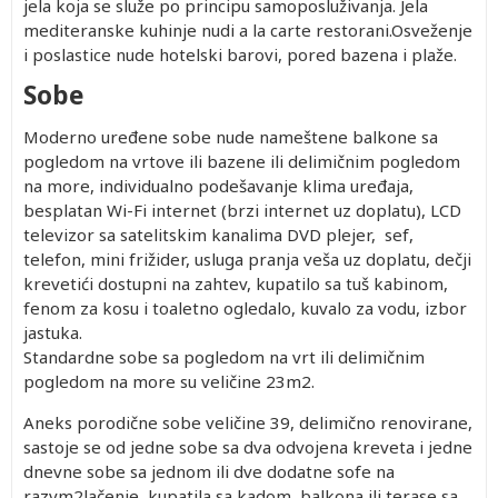
jela koja se služe po principu samoposluživanja. Jela
mediteranske kuhinje nudi a la carte restorani.Osveženje
i poslastice nude hotelski barovi, pored bazena i plaže.
Sobe
Moderno uređene sobe nude nameštene balkone sa
Drugo
1.Dodatni
Prvo
Prvo
2.Dodatni
pogledom na vrtove ili bazene ili delimičnim pogledom
dete 2-
ležaj
dete 0-
dete 2-
ležaj
na more, individualno podešavanje klima uređaja,
11.99
1.99
11.99
besplatan Wi-Fi internet (brzi internet uz doplatu), LCD
god.
god.
god.
920.00
1,155.00
Besplatno
920.00
1,155.00
(Prvo
televizor sa satelitskim kanalima DVD plejer, sef,
920.00
1,155.00
Besplatno
920.00
1,155.00
dete 2-
telefon, mini frižider, usluga pranja veša uz doplatu, dečji
789.00
982.00
Besplatno
789.00
982.00
11.99)
krevetići dostupni na zahtev, kupatilo sa tuš kabinom,
746.00
923.00
Besplatno
746.00
923.00
fenom za kosu i toaletno ogledalo, kuvalo za vodu, izbor
jastuka.
Standardne sobe sa pogledom na vrt ili delimičnim
pogledom na more su veličine 23m2.
Aneks porodične sobe veličine 39, delimično renovirane,
sastoje se od jedne sobe sa dva odvojena kreveta i jedne
dnevne sobe sa jednom ili dve dodatne sofe na
razvm2lačenje, kupatila sa kadom, balkona ili terase sa