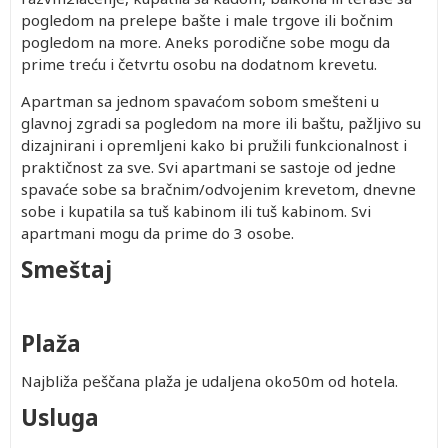
pogledom na prelepe bašte i male trgove ili bočnim
pogledom na more. Aneks porodične sobe mogu da
prime treću i četvrtu osobu na dodatnom krevetu.
Apartman sa jednom spavaćom sobom smešteni u
glavnoj zgradi sa pogledom na more ili baštu, pažljivo su
dizajnirani i opremljeni kako bi pružili funkcionalnost i
praktičnost za sve. Svi apartmani se sastoje od jedne
spavaće sobe sa bračnim/odvojenim krevetom, dnevne
sobe i kupatila sa tuš kabinom ili tuš kabinom. Svi
apartmani mogu da prime do 3 osobe.
Smeštaj
Plaža
Najbliža peščana plaža je udaljena oko50m od hotela.
Usluga