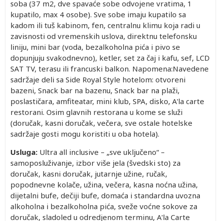
soba (37 m2, dve spavaće sobe odvojene vratima, 1
kupatilo, max 4 osobe). Sve sobe imaju kupatilo sa
kadom ili tuš kabinom, fen, centralnu klimu koja radi u
zavisnosti od vremenskih uslova, direktnu telefonsku
liniju, mini bar (voda, bezalkoholna pića i pivo se
dopunjuju svakodnevno), ketler, set za čaj i kafu, sef, LCD
SAT TV, terasu ili francuski balkon. Napomena:Navedene
sadržaje deli sa Side Royal Style hotelom: otvoreni
bazeni, Snack bar na bazenu, Snack bar na plaži,
poslastičara, amfiteatar, mini klub, SPA, disko, A'la carte
restorani. Osim glavnih restorana u kome se služi
(doručak, kasni doručak, večera, sve ostale hotelske
sadržaje gosti mogu koristiti u oba hotela).
Usluga:
Ultra all inclusive – „sve uključeno“ –
samoposluživanje, izbor više jela (švedski sto) za
doručak, kasni doručak, jutarnje užine, ručak,
popodnevne kolače, užina, večera, kasna noćna užina,
dijetalni bufe, dečiji bufe, domaća i standardna uvozna
alkoholna i bezalkoholna pića, sveže voćne sokove za
doručak, sladoled u odredjenom terminu, A'la Carte