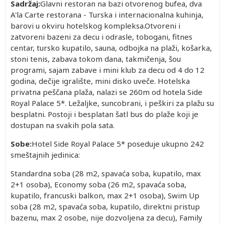
Sadržaj:
Glavni restoran na bazi otvorenog bufea, dva
A'la Carte restorana - Turska i internacionalna kuhinja,
barovi u okviru hotelskog kompleksa.Otvoreni i
zatvoreni bazeni za decu i odrasle, tobogani, fitnes
centar, tursko kupatilo, sauna, odbojka na plaži, košarka,
stoni tenis, zabava tokom dana, takmičenja, šou
programi, sajam zabave i mini klub za decu od 4 do 12
godina, dečije igralište, mini disko uveče. Hotelska
privatna peščana plaža, nalazi se 260m od hotela Side
Royal Palace 5*. Ležaljke, suncobrani, i peškiri za plažu su
besplatni. Postoji i besplatan šatl bus do plaže koji je
dostupan na svakih pola sata.
Sobe:
Hotel Side Royal Palace 5* poseduje ukupno 242
smeštajnih jedinica:
Standardna soba (28 m2, spavaća soba, kupatilo, max
2+1 osoba), Economy soba (26 m2, spavaća soba,
kupatilo, francuski balkon, max 2+1 osoba), Swim Up
soba (28 m2, spavaća soba, kupatilo, direktni pristup
bazenu, max 2 osobe, nije dozvoljena za decu), Family