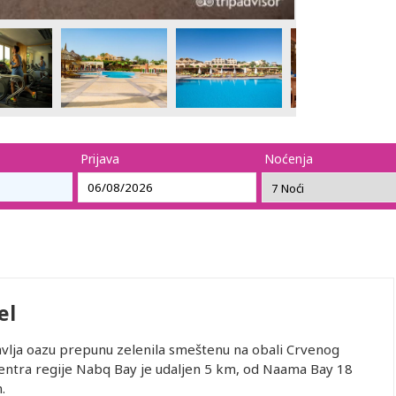
Prijava
Noćenja
el
avlja oazu prepunu zelenila smeštenu na obali Crvenog
entra regije Nabq Bay je udaljen 5 km, od Naama Bay 18
.