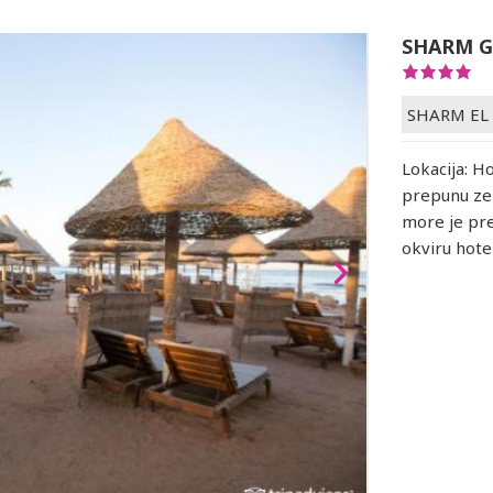
SHARM G
SHARM EL
Lokacija: H
prepunu zel
more je pre
okviru hotel