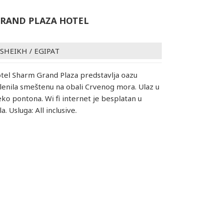
RAND PLAZA HOTEL
 SHEIKH
/
EGIPAT
otel Sharm Grand Plaza predstavlja oazu
enila smeštenu na obali Crvenog mora. Ulaz u
ko pontona. Wi fi internet je besplatan u
a. Usluga: All inclusive.