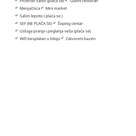
Frizerski salon (plaća se)
Glavni restoran
Menjačnica
Mini market
Salon lepote ( plaća se )
SEF (NE PLAĆA SE)
Šoping centar
Usluga pranja i peglanja veša (plaća se)
Wifi besplatan u lobiju
Zatvoreni bazen