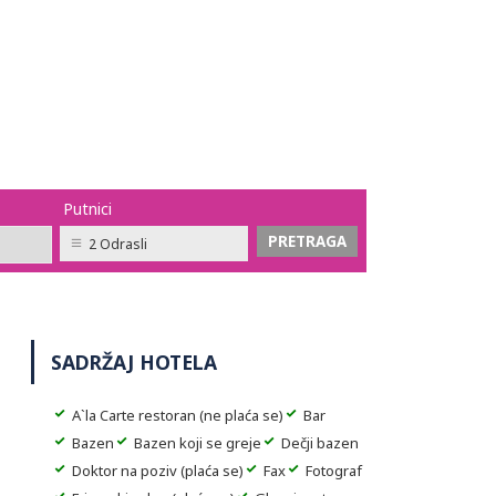
Putnici
2 Odrasli
SADRŽAJ HOTELA
A`la Carte restoran (ne plaća se)
Bar
Bazen
Bazen koji se greje
Dečji bazen
Doktor na poziv (plaća se)
Fax
Fotograf