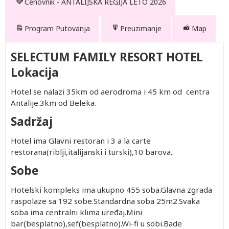
Cenovnik - ANTALIJSKA REGIJA LETO 2026
Program Putovanja
Preuzimanje
Map
SELECTUM FAMILY RESORT HOTEL
Lokacija
Hotel se nalazi 35km od aerodroma i 45 km od centra
Antalije.3km od Beleka.
Sadržaj
Hotel ima Glavni restoran i 3 a la carte
restorana(riblji,italijanski i turski),10 barova..
Sobe
Hotelski kompleks ima ukupno 455 soba.Glavna zgrada
raspolaze sa 192 sobe.Standardna soba 25m2.Svaka
soba ima centralni klima uređaj.Mini
bar(besplatno),sef(besplatno).Wi-fi u sobi.Bade